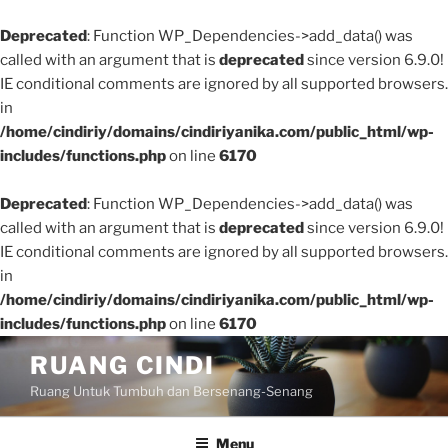
Deprecated
: Function WP_Dependencies->add_data() was
called with an argument that is
deprecated
since version 6.9.0!
IE conditional comments are ignored by all supported browsers.
in
/home/cindiriy/domains/cindiriyanika.com/public_html/wp-
includes/functions.php
on line
6170
Deprecated
: Function WP_Dependencies->add_data() was
called with an argument that is
deprecated
since version 6.9.0!
IE conditional comments are ignored by all supported browsers.
in
/home/cindiriy/domains/cindiriyanika.com/public_html/wp-
includes/functions.php
on line
6170
Skip
RUANG CINDI
to
Ruang Untuk Tumbuh dan Bersenang-Senang
content
Menu