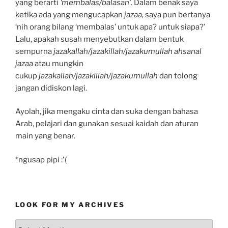
yang berarti
‘membalas/balasan’.
Dalam benak saya
ketika ada yang mengucapkan
jazaa,
saya pun bertanya
‘nih orang bilang ‘membalas’ untuk apa? untuk siapa?’
Lalu, apakah susah menyebutkan dalam bentuk
sempurna
jazakallah/jazakillah/jazakumullah ahsanal
jazaa
atau mungkin
cukup
jazakallah/jazakillah/jazakumullah
dan tolong
jangan didiskon lagi.
Ayolah, jika mengaku cinta dan suka dengan bahasa
Arab, pelajari dan gunakan sesuai kaidah dan aturan
main yang benar.
*ngusap pipi :'(
LOOK FOR MY ARCHIVES
LOOK