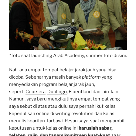
*foto saat launching Arab Academy, sumber foto
di sini
.
Nah, ada empat tempat belajar jarak jauh yang bisa
dicoba. Sebenarnya masih banyak
platform
yang
menyediakan program belajar jarak jauh,
seperti
Coursera
,
Duolingo
, Fluentland dan lain-lain.
Namun, saya baru mengikutinya empat tempat yang
saya sebut di atas atau dulu saya pernah ikut kelas
kepenulisan online di writing revolution dan kelas
menulis kearifan Tarbawi. Pesan saya, saat mengambil
keputusan untuk kelas online ini
haruslah sabar,
telaten, rajin, dan tanam komitmen kuat-kuat
agar