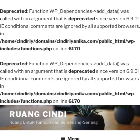
Deprecated
: Function WP_Dependencies->add_data() was
called with an argument that is
deprecated
since version 6.9.0!
IE conditional comments are ignored by all supported browsers.
in
/home/cindiriy/domains/cindiriyanika.com/public_html/wp-
includes/functions.php
on line
6170
Deprecated
: Function WP_Dependencies->add_data() was
called with an argument that is
deprecated
since version 6.9.0!
IE conditional comments are ignored by all supported browsers.
in
/home/cindiriy/domains/cindiriyanika.com/public_html/wp-
includes/functions.php
on line
6170
Skip
RUANG CINDI
to
Ruang Untuk Tumbuh dan Bersenang-Senang
content
Menu