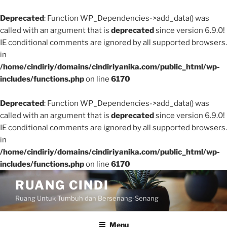
Deprecated
: Function WP_Dependencies->add_data() was
called with an argument that is
deprecated
since version 6.9.0!
IE conditional comments are ignored by all supported browsers.
in
/home/cindiriy/domains/cindiriyanika.com/public_html/wp-
includes/functions.php
on line
6170
Deprecated
: Function WP_Dependencies->add_data() was
called with an argument that is
deprecated
since version 6.9.0!
IE conditional comments are ignored by all supported browsers.
in
/home/cindiriy/domains/cindiriyanika.com/public_html/wp-
includes/functions.php
on line
6170
Skip
RUANG CINDI
to
Ruang Untuk Tumbuh dan Bersenang-Senang
content
Menu