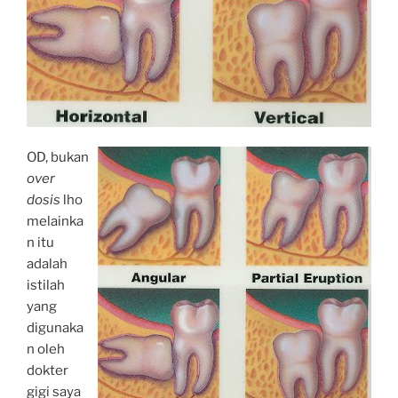
OD, bukan
over
dosis
lho
melainka
n itu
adalah
istilah
yang
digunaka
n oleh
dokter
gigi saya