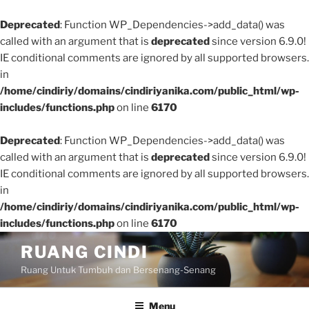
Deprecated
: Function WP_Dependencies->add_data() was
called with an argument that is
deprecated
since version 6.9.0!
IE conditional comments are ignored by all supported browsers.
in
/home/cindiriy/domains/cindiriyanika.com/public_html/wp-
includes/functions.php
on line
6170
Deprecated
: Function WP_Dependencies->add_data() was
called with an argument that is
deprecated
since version 6.9.0!
IE conditional comments are ignored by all supported browsers.
in
/home/cindiriy/domains/cindiriyanika.com/public_html/wp-
includes/functions.php
on line
6170
Skip
RUANG CINDI
to
Ruang Untuk Tumbuh dan Bersenang-Senang
content
Menu