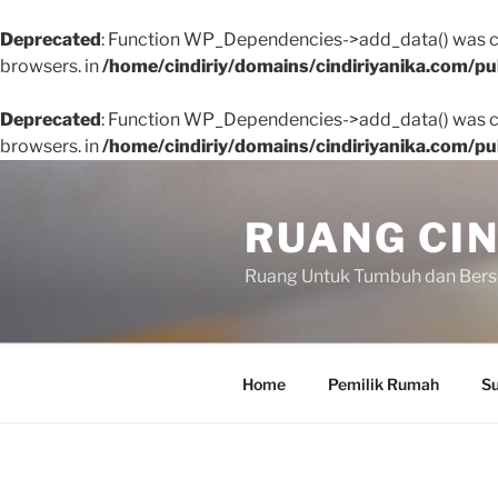
Deprecated
: Function WP_Dependencies->add_data() was ca
browsers. in
/home/cindiriy/domains/cindiriyanika.com/pu
Deprecated
: Function WP_Dependencies->add_data() was ca
browsers. in
/home/cindiriy/domains/cindiriyanika.com/pu
Skip
to
RUANG CIN
content
Ruang Untuk Tumbuh dan Ber
Home
Pemilik Rumah
Su