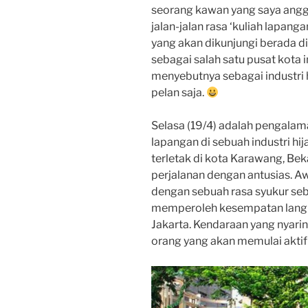
seorang kawan yang saya angga
jalan-jalan rasa ‘kuliah lapangan
yang akan dikunjungi berada d
sebagai salah satu pusat kota 
menyebutnya sebagai industri h
pelan saja.
Selasa (19/4) adalah pengala
lapangan di sebuah industri hij
terletak di kota Karawang, Be
perjalanan dengan antusias. Aw
dengan sebuah rasa syukur se
memperoleh kesempatan langka ‘
Jakarta. Kendaraan yang nyari
orang yang akan memulai aktif