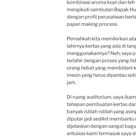
kombinasi aroma kopi dan teh
mengikuti sambutan Bapak Huan
dengan profil perusahaan berla
paper making process
.
Pernahkah kita memikirkan atau
lahirnya kertas yang ada di ta
menggunakannya? Nah, saya pu
terlahir dengan proses yang t
orang hebat yang membidani ke
mesin yang harus dipantau set
jam.
Di ruang auditorium, saya (kam
tahapan pembuatan kertas dan 
banyak istilah-istilah yang asi
diputar jadi sedikit membant
dijelaskan dengan sangat bag
antusias kami termasuk saya