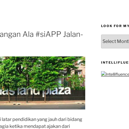
LOOK FOR M
angan Ala #siAPP Jalan-
LOOK
FOR
MY
ARCHIVES
INTELLIFLU
latar pendidikan yang jauh dari bidang
hagia ketika mendapat ajakan dari