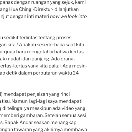
 panas dengan ruangan yang sejuk, kami
g Hua Ching -Direktur- dilanjutkan
njut dengan inti materi
how we look into
 sedikit terlintas tentang proses
ngan kita? Apakah sesederhana saat kita
n juga baru mengetahui bahwa kertas
idak mudah dan panjang. Ada orang-
rtas-kertas yang kita pakai. Ada mesin-
iap detik dalam perputaran waktu 24
i) mendapat penjelsan yang rinci
tisu. Namun, lagi-lagi saya mendapati
ng di telinga, ya meskipun ada video yang
u memberi gambaran. Setelah semua sesi
us, Bapak Andar seakan menangkap
 dengan tawaran yang akhirnya membawa