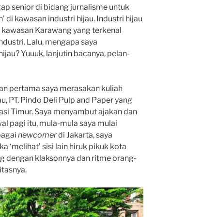
p senior di bidang jurnalisme untuk
’ di kawasan industri hijau. Industri hijau
i kawasan Karawang yang terkenal
industri. Lalu, mengapa saya
ijau? Yuuuk, lanjutin bacanya, pelan-
man pertama saya merasakan kuliah
au, PT. Pindo Deli Pulp and Paper yang
kasi Timur. Saya menyambut ajakan dan
al pagi itu, mula-mula saya mulai
bagai
newcomer
di Jakarta, saya
melihat’ sisi lain hiruk pikuk kota
ng dengan klaksonnya dan ritme orang-
itasnya.