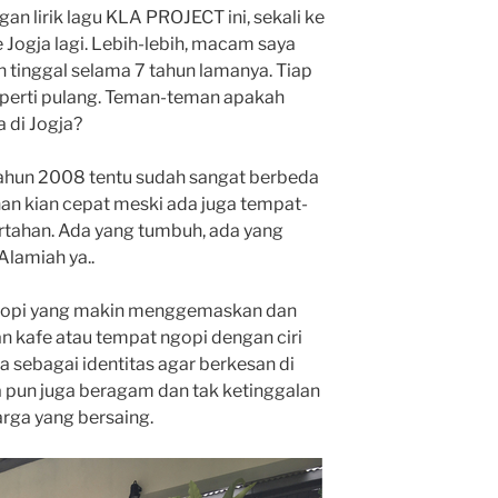
 lirik lagu KLA PROJECT ini, sekali ke
 Jogja lagi. Lebih-lebih, macam saya
n tinggal selama 7 tahun lamanya. Tiap
seperti pulang. Teman-teman apakah
a di Jogja?
i tahun 2008 tentu sudah sangat berbeda
han kian cepat meski ada juga tempat-
rtahan. Ada yang tumbuh, ada yang
Alamiah ya..
ngopi yang makin menggemaskan dan
n kafe atau tempat ngopi dengan ciri
ja sebagai identitas agar berkesan di
a pun juga beragam dan tak ketinggalan
rga yang bersaing.