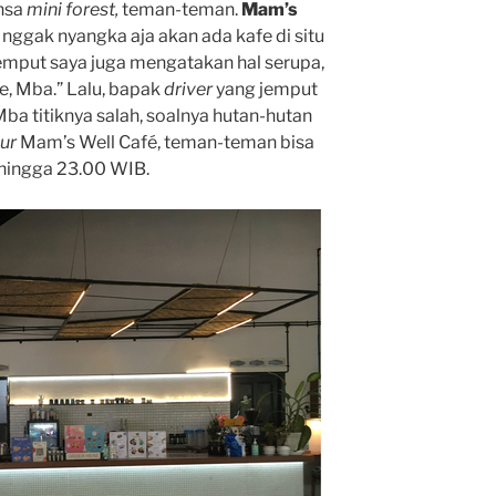
ansa
mini forest,
teman-teman.
Mam’s
nggak nyangka aja akan ada kafe di situ
jemput saya juga mengatakan hal serupa,
e, Mba.” Lalu, bapak
driver
yang jemput
 Mba titiknya salah, soalnya hutan-hutan
our
Mam’s Well Café, teman-teman bisa
 hingga 23.00 WIB.