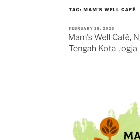
TAG:
MAM’S WELL CAFÉ
POSTED
FEBRUARY 18, 2023
ON
Mam’s Well Café, N
Tengah Kota Jogja