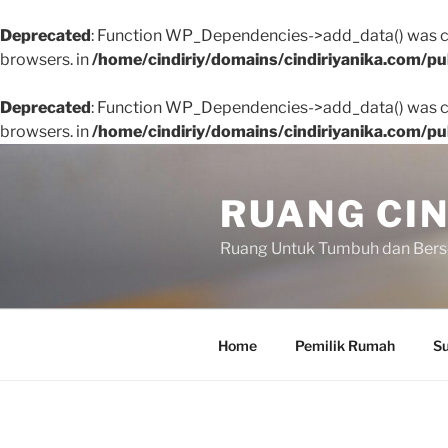
Deprecated
: Function WP_Dependencies->add_data() was ca
browsers. in
/home/cindiriy/domains/cindiriyanika.com/pu
Deprecated
: Function WP_Dependencies->add_data() was ca
browsers. in
/home/cindiriy/domains/cindiriyanika.com/pu
Skip
to
RUANG CIN
content
Ruang Untuk Tumbuh dan Ber
Home
Pemilik Rumah
Su