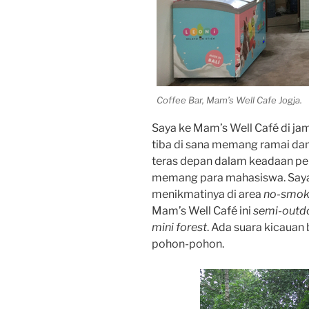
Coffee Bar, Mam’s Well Cafe Jogja.
Saya ke Mam’s Well Café di jam 
tiba di sana memang ramai da
teras depan dalam keadaan pen
memang para mahasiswa. Sa
menikmatinya di area
no-smok
Mam’s Well Café ini
semi-outd
mini forest
. Ada suara kicauan
pohon-pohon.