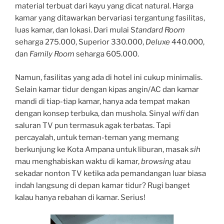
material terbuat dari kayu yang dicat natural. Harga
kamar yang ditawarkan bervariasi tergantung fasilitas,
luas kamar, dan lokasi. Dari mulai S
tandard Room
seharga 275.000, Superior 330.000,
Deluxe
440.000,
dan
Family Room
seharga 605.000.
Namun, fasilitas yang ada di hotel ini cukup minimalis.
Selain kamar tidur dengan kipas angin/AC dan kamar
mandi di tiap-tiap kamar, hanya ada tempat makan
dengan konsep terbuka, dan mushola. Sinyal
wifi
dan
saluran TV pun termasuk agak terbatas. Tapi
percayalah, untuk teman-teman yang memang
berkunjung ke Kota Ampana untuk liburan, masak
sih
mau menghabiskan waktu di kamar,
browsing
atau
sekadar nonton TV ketika ada pemandangan luar biasa
indah langsung di depan kamar tidur? Rugi banget
kalau hanya rebahan di kamar. Serius!