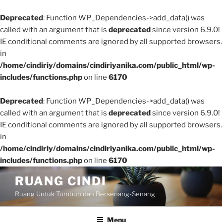
Deprecated
: Function WP_Dependencies->add_data() was
called with an argument that is
deprecated
since version 6.9.0!
IE conditional comments are ignored by all supported browsers.
in
/home/cindiriy/domains/cindiriyanika.com/public_html/wp-
includes/functions.php
on line
6170
Deprecated
: Function WP_Dependencies->add_data() was
called with an argument that is
deprecated
since version 6.9.0!
IE conditional comments are ignored by all supported browsers.
in
/home/cindiriy/domains/cindiriyanika.com/public_html/wp-
includes/functions.php
on line
6170
Skip
RUANG CINDI
to
Ruang Untuk Tumbuh dan Bersenang-Senang
content
Menu