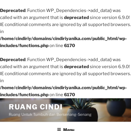
Deprecated
: Function WP_Dependencies->add_data() was
called with an argument that is
deprecated
since version 6.9.0!
IE conditional comments are ignored by all supported browsers.
in
/home/cindiriy/domains/cindiriyanika.com/public_html/wp-
includes/functions.php
on line
6170
Deprecated
: Function WP_Dependencies->add_data() was
called with an argument that is
deprecated
since version 6.9.0!
IE conditional comments are ignored by all supported browsers.
in
/home/cindiriy/domains/cindiriyanika.com/public_html/wp-
includes/functions.php
on line
6170
Skip
RUANG CINDI
to
Ruang Untuk Tumbuh dan Bersenang-Senang
content
Menu