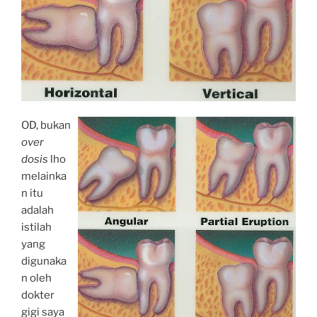
OD, bukan
over
dosis
lho
melainka
n itu
adalah
istilah
yang
digunaka
n oleh
dokter
gigi saya