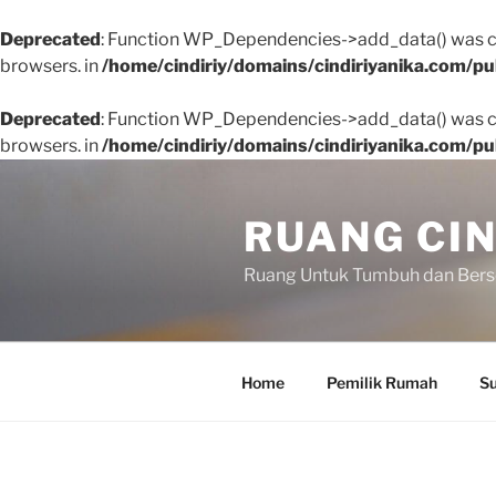
Deprecated
: Function WP_Dependencies->add_data() was ca
browsers. in
/home/cindiriy/domains/cindiriyanika.com/pu
Deprecated
: Function WP_Dependencies->add_data() was ca
browsers. in
/home/cindiriy/domains/cindiriyanika.com/pu
Skip
to
RUANG CIN
content
Ruang Untuk Tumbuh dan Ber
Home
Pemilik Rumah
Su