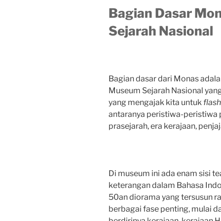
Bagian Dasar Mo
Sejarah Nasional
Bagian dasar dari Monas adal
Museum Sejarah Nasional yang 
yang mengajak kita untuk
flas
antaranya peristiwa-peristiwa 
prasejarah, era kerajaan, pen
Di museum ini ada enam sisi t
keterangan dalam Bahasa Indon
50an diorama yang tersusun r
berbagai fase penting, mulai d
berdirinya kerajaan-kerajaan