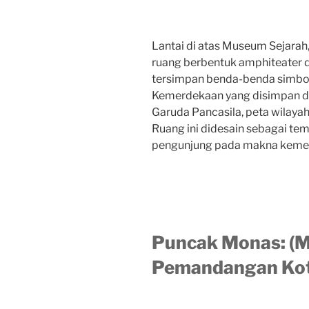
Lantai di atas Museum Sejara
ruang berbentuk amphiteater d
tersimpan benda-benda simboli
Kemerdekaan yang disimpan di
Garuda Pancasila, peta wilaya
Ruang ini didesain sebagai te
pengunjung pada makna kemer
Puncak Monas: (
Pemandangan Kot