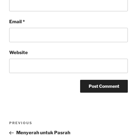
Email
*
Website
Post
Previous
PREVIOUS
navigation
Post
Menyerah untuk Pasrah