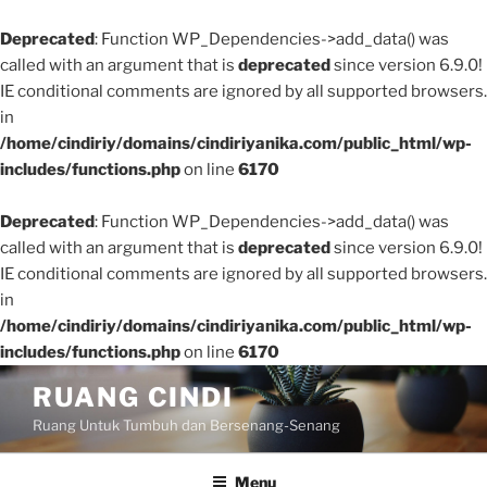
Deprecated
: Function WP_Dependencies->add_data() was
called with an argument that is
deprecated
since version 6.9.0!
IE conditional comments are ignored by all supported browsers.
in
/home/cindiriy/domains/cindiriyanika.com/public_html/wp-
includes/functions.php
on line
6170
Deprecated
: Function WP_Dependencies->add_data() was
called with an argument that is
deprecated
since version 6.9.0!
IE conditional comments are ignored by all supported browsers.
in
/home/cindiriy/domains/cindiriyanika.com/public_html/wp-
includes/functions.php
on line
6170
Skip
RUANG CINDI
to
Ruang Untuk Tumbuh dan Bersenang-Senang
content
Menu