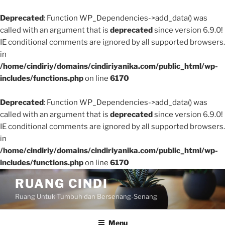
Deprecated
: Function WP_Dependencies->add_data() was
called with an argument that is
deprecated
since version 6.9.0!
IE conditional comments are ignored by all supported browsers.
in
/home/cindiriy/domains/cindiriyanika.com/public_html/wp-
includes/functions.php
on line
6170
Deprecated
: Function WP_Dependencies->add_data() was
called with an argument that is
deprecated
since version 6.9.0!
IE conditional comments are ignored by all supported browsers.
in
/home/cindiriy/domains/cindiriyanika.com/public_html/wp-
includes/functions.php
on line
6170
Skip
RUANG CINDI
to
Ruang Untuk Tumbuh dan Bersenang-Senang
content
Menu