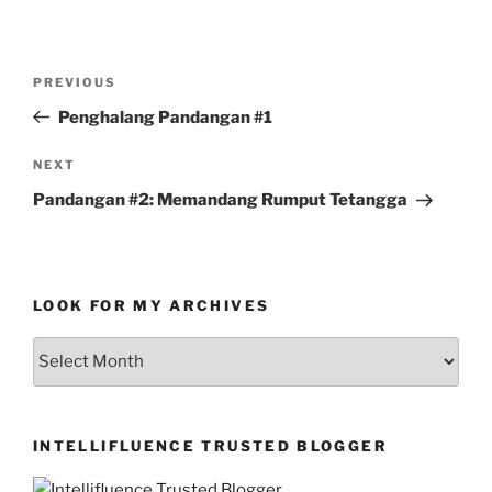
Post
Previous
PREVIOUS
navigation
Post
Penghalang Pandangan #1
Next
NEXT
Post
Pandangan #2: Memandang Rumput Tetangga
LOOK FOR MY ARCHIVES
LOOK
FOR
MY
ARCHIVES
INTELLIFLUENCE TRUSTED BLOGGER