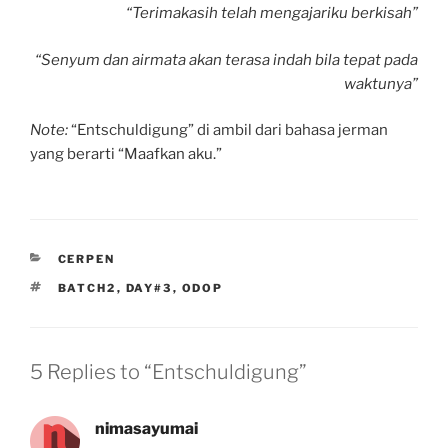
“Terimakasih telah mengajariku berkisah”
“Senyum dan airmata akan terasa indah bila tepat pada
waktunya”
Note:
“Entschuldigung” di ambil dari bahasa jerman
yang berarti “Maafkan aku.”
CATEGORIES
CERPEN
TAGS
BATCH2
,
DAY#3
,
ODOP
5 Replies to “Entschuldigung”
nimasayumai