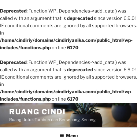
Deprecated
: Function WP_Dependencies->add_data() was
called with an argument that is
deprecated
since version 6.9.0!
IE conditional comments are ignored by all supported browsers.
in
/home/cindiriy/domains/cindiriyanika.com/public_html/wp-
includes/functions.php
on line
6170
Deprecated
: Function WP_Dependencies->add_data() was
called with an argument that is
deprecated
since version 6.9.0!
IE conditional comments are ignored by all supported browsers.
in
/home/cindiriy/domains/cindiriyanika.com/public_html/wp-
includes/functions.php
on line
6170
Skip
RUANG CINDI
to
Ruang Untuk Tumbuh dan Bersenang-Senang
content
Menu