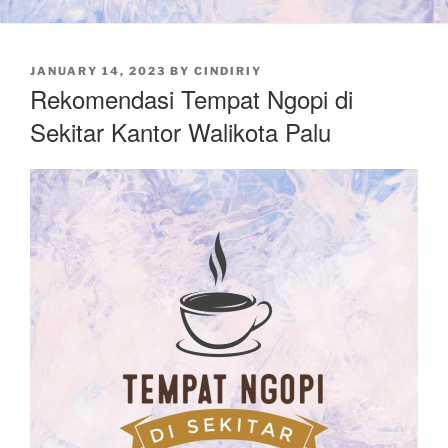
POSTED
JANUARY 14, 2023
BY
CINDIRIY
ON
Rekomendasi Tempat Ngopi di
Sekitar Kantor Walikota Palu