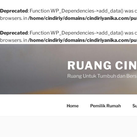
Deprecated
: Function WP_Dependencies->add_data() was ca
browsers. in
/home/cindiriy/domains/cindiriyanika.com/pu
Deprecated
: Function WP_Dependencies->add_data() was ca
browsers. in
/home/cindiriy/domains/cindiriyanika.com/pu
Skip
to
RUANG CIN
content
Ruang Untuk Tumbuh dan Ber
Home
Pemilik Rumah
Su