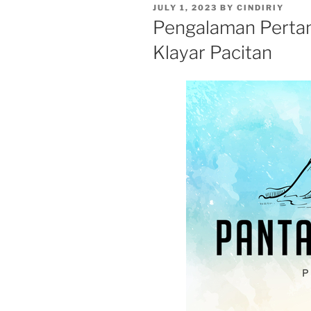
POSTED
JULY 1, 2023
BY
CINDIRIY
ON
Pengalaman Pertam
Klayar Pacitan