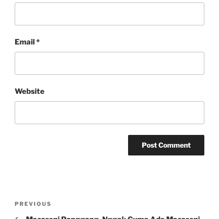
Email
*
Website
Post
Previous
PREVIOUS
navigation
Post