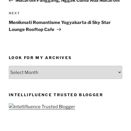
Macaroni Panggang, Nggak Cuma Ada Macaroni
Next
NEXT
Post
Menikmati Romantisme Yogyakarta di Sky Star
Lounge Rooftop Cafe
LOOK FOR MY ARCHIVES
LOOK
FOR
MY
ARCHIVES
INTELLIFLUENCE TRUSTED BLOGGER