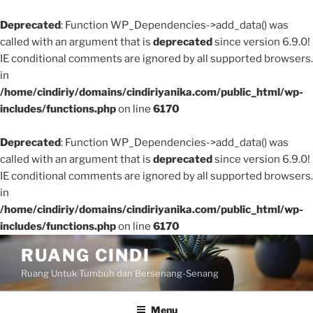
Deprecated
: Function WP_Dependencies->add_data() was
called with an argument that is
deprecated
since version 6.9.0!
IE conditional comments are ignored by all supported browsers.
in
/home/cindiriy/domains/cindiriyanika.com/public_html/wp-
includes/functions.php
on line
6170
Deprecated
: Function WP_Dependencies->add_data() was
called with an argument that is
deprecated
since version 6.9.0!
IE conditional comments are ignored by all supported browsers.
in
/home/cindiriy/domains/cindiriyanika.com/public_html/wp-
includes/functions.php
on line
6170
Skip
RUANG CINDI
to
Ruang Untuk Tumbuh dan Bersenang-Senang
content
Menu