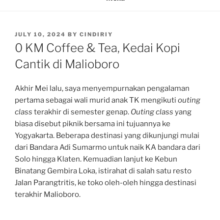
POSTED
JULY 10, 2024
BY
CINDIRIY
ON
0 KM Coffee & Tea, Kedai Kopi
Cantik di Malioboro
Akhir Mei lalu, saya menyempurnakan pengalaman
pertama sebagai wali murid anak TK mengikuti
outing
class
terakhir di semester genap.
Outing class
yang
biasa disebut piknik bersama ini tujuannya ke
Yogyakarta. Beberapa destinasi yang dikunjungi mulai
dari Bandara Adi Sumarmo untuk naik KA bandara dari
Solo hingga Klaten. Kemuadian lanjut ke Kebun
Binatang Gembira Loka, istirahat di salah satu resto
Jalan Parangtritis, ke toko oleh-oleh hingga destinasi
terakhir Malioboro.