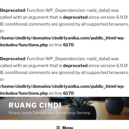
Deprecated
: Function WP_Dependencies->add_data() was
called with an argument that is
deprecated
since version 6.9.0!
IE conditional comments are ignored by all supported browsers.
in
/home/cindiriy/domains/cindiriyanika.com/public_html/wp-
includes/functions.php
on line
6170
Deprecated
: Function WP_Dependencies->add_data() was
called with an argument that is
deprecated
since version 6.9.0!
IE conditional comments are ignored by all supported browsers.
in
/home/cindiriy/domains/cindiriyanika.com/public_html/wp-
includes/functions.php
on line
6170
Skip
RUANG CINDI
to
Ruang Untuk Tumbuh dan Bersenang-Senang
content
Menu