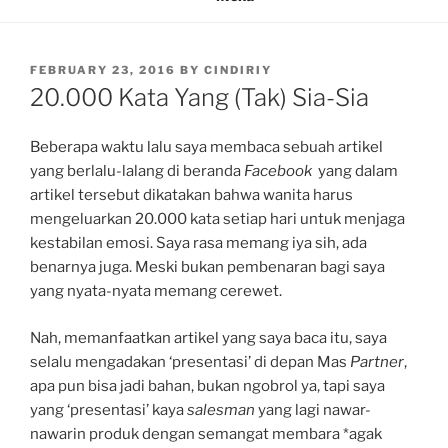
POSTED
FEBRUARY 23, 2016
BY
CINDIRIY
ON
20.000 Kata Yang (Tak) Sia-Sia
Beberapa waktu lalu saya membaca sebuah artikel
yang berlalu-lalang di beranda
Facebook
yang dalam
artikel tersebut dikatakan bahwa wanita harus
mengeluarkan 20.000 kata setiap hari untuk menjaga
kestabilan emosi. Saya rasa memang iya sih, ada
benarnya juga. Meski bukan pembenaran bagi saya
yang nyata-nyata memang cerewet.
Nah, memanfaatkan artikel yang saya baca itu, saya
selalu mengadakan ‘presentasi’ di depan Mas
Partner
,
apa pun bisa jadi bahan, bukan ngobrol ya, tapi saya
yang ‘presentasi’ kaya
salesman
yang lagi nawar-
nawarin produk dengan semangat membara *agak