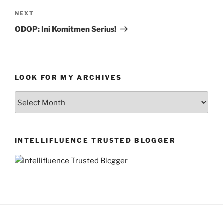
Next
NEXT
Post
ODOP: Ini Komitmen Serius!
LOOK FOR MY ARCHIVES
LOOK
FOR
MY
ARCHIVES
INTELLIFLUENCE TRUSTED BLOGGER