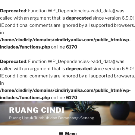
Deprecated
: Function WP_Dependencies->add_data() was
called with an argument that is
deprecated
since version 6.9.0!
IE conditional comments are ignored by all supported browsers.
in
/home/cindiriy/domains/cindiriyanika.com/public_html/wp-
includes/functions.php
on line
6170
Deprecated
: Function WP_Dependencies->add_data() was
called with an argument that is
deprecated
since version 6.9.0!
IE conditional comments are ignored by all supported browsers.
in
/home/cindiriy/domains/cindiriyanika.com/public_html/wp-
includes/functions.php
on line
6170
Skip
RUANG CINDI
to
Ruang Untuk Tumbuh dan Bersenang-Senang
content
Menu