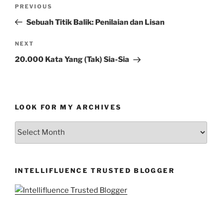
Post
Previous
PREVIOUS
navigation
Post
Sebuah Titik Balik: Penilaian dan Lisan
Next
NEXT
Post
20.000 Kata Yang (Tak) Sia-Sia
LOOK FOR MY ARCHIVES
LOOK
FOR
MY
ARCHIVES
INTELLIFLUENCE TRUSTED BLOGGER