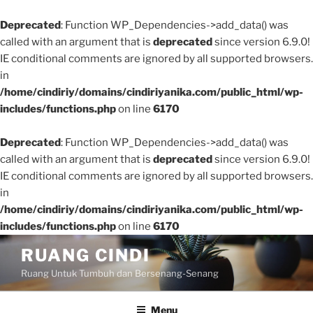
Deprecated
: Function WP_Dependencies->add_data() was
called with an argument that is
deprecated
since version 6.9.0!
IE conditional comments are ignored by all supported browsers.
in
/home/cindiriy/domains/cindiriyanika.com/public_html/wp-
includes/functions.php
on line
6170
Deprecated
: Function WP_Dependencies->add_data() was
called with an argument that is
deprecated
since version 6.9.0!
IE conditional comments are ignored by all supported browsers.
in
/home/cindiriy/domains/cindiriyanika.com/public_html/wp-
includes/functions.php
on line
6170
Skip
RUANG CINDI
to
Ruang Untuk Tumbuh dan Bersenang-Senang
content
Menu