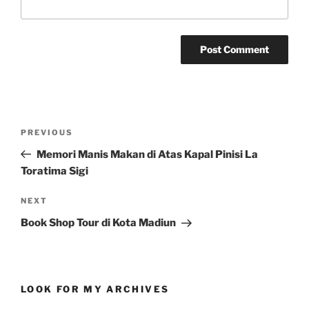
Post
Previous
PREVIOUS
navigation
Post
Memori Manis Makan di Atas Kapal Pinisi La
Toratima Sigi
Next
NEXT
Post
Book Shop Tour di Kota Madiun
LOOK FOR MY ARCHIVES