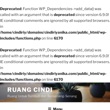
Deprecated
: Function WP_Dependencies->add_data() was
called with an argument that is
deprecated
since version 6.9.0!
IE conditional comments are ignored by all supported browsers.
in
/home/cindiriy/domains/cindiriyanika.com/public_html/wp-
includes/functions.php
on line
6170
Deprecated
: Function WP_Dependencies->add_data() was
called with an argument that is
deprecated
since version 6.9.0!
IE conditional comments are ignored by all supported browsers.
in
/home/cindiriy/domains/cindiriyanika.com/public_html/wp-
includes/functions.php
on line
6170
Skip
RUANG CINDI
to
Ruang Untuk Tumbuh dan Bersenang-Senang
content
Menu