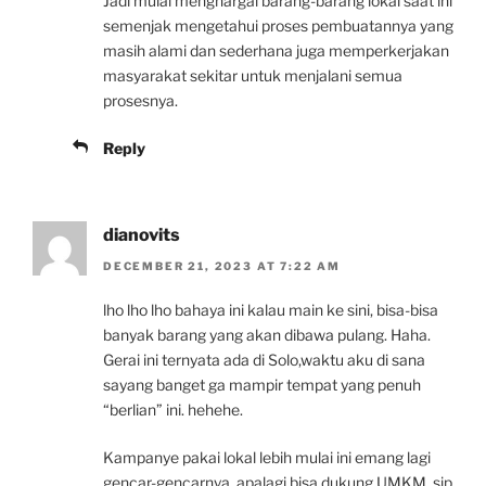
Jadi mulai menghargai barang-barang lokal saat ini
semenjak mengetahui proses pembuatannya yang
masih alami dan sederhana juga memperkerjakan
masyarakat sekitar untuk menjalani semua
prosesnya.
Reply
dianovits
DECEMBER 21, 2023 AT 7:22 AM
lho lho lho bahaya ini kalau main ke sini, bisa-bisa
banyak barang yang akan dibawa pulang. Haha.
Gerai ini ternyata ada di Solo,waktu aku di sana
sayang banget ga mampir tempat yang penuh
“berlian” ini. hehehe.
Kampanye pakai lokal lebih mulai ini emang lagi
gencar-gencarnya, apalagi bisa dukung UMKM. sip