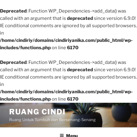
Deprecated
: Function WP_Dependencies->add_data() was
called with an argument that is
deprecated
since version 6.9.0!
IE conditional comments are ignored by all supported browsers.
in
/home/cindiriy/domains/cindiriyanika.com/public_html/wp-
includes/functions.php
on line
6170
Deprecated
: Function WP_Dependencies->add_data() was
called with an argument that is
deprecated
since version 6.9.0!
IE conditional comments are ignored by all supported browsers.
in
/home/cindiriy/domains/cindiriyanika.com/public_html/wp-
includes/functions.php
on line
6170
Skip
RUANG CINDI
to
Ruang Untuk Tumbuh dan Bersenang-Senang
content
Menu