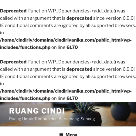
Deprecated
: Function WP_Dependencies->add_data() was
called with an argument that is
deprecated
since version 6.9.0!
IE conditional comments are ignored by all supported browsers.
in
/home/cindiriy/domains/cindiriyanika.com/public_html/wp-
includes/functions.php
on line
6170
Deprecated
: Function WP_Dependencies->add_data() was
called with an argument that is
deprecated
since version 6.9.0!
IE conditional comments are ignored by all supported browsers.
in
/home/cindiriy/domains/cindiriyanika.com/public_html/wp-
includes/functions.php
on line
6170
Skip
RUANG CINDI
to
Ruang Untuk Tumbuh dan Bersenang-Senang
content
Menu