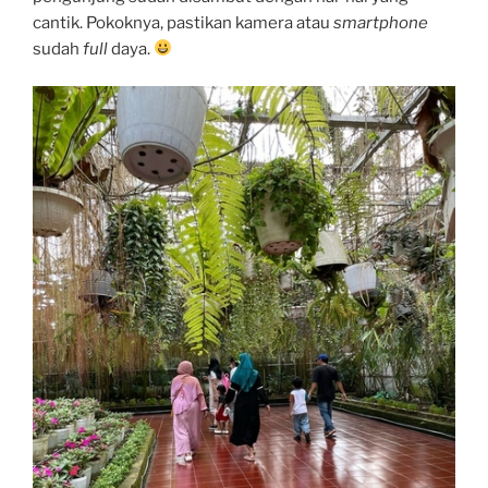
cantik. Pokoknya, pastikan kamera atau
smartphone
sudah
full
daya.